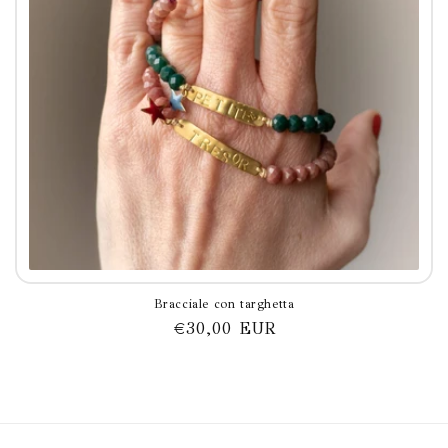
Bracciale con targhetta
Prezzo
€30,00 EUR
di
listino