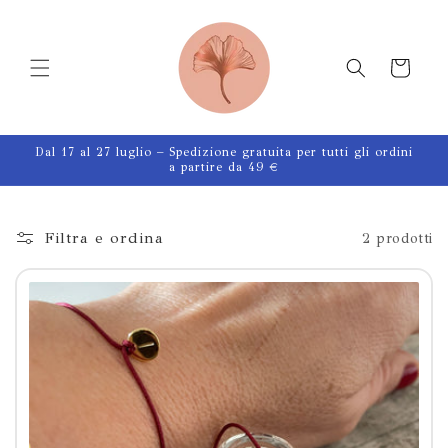
Vai
direttamente
ai contenuti
Carrello
Dal 17 al 27 luglio – Spedizione gratuita per tutti gli ordini
a partire da 49 €
Filtra e ordina
2 prodotti